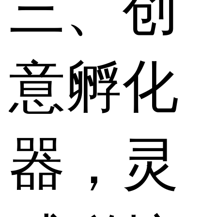
三、创
意孵化
器，灵