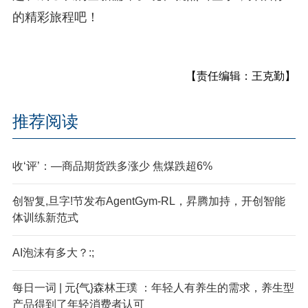
的精彩旅程吧！
【责任编辑：王克勤】
推荐阅读
收‘评’：—商品期货跌多涨少 焦煤跌超6%
创智复,旦字!节发布AgentGym-RL，昇腾加持，开创智能
体训练新范式
AI泡沫有多大？:;
每日一词 | 元{气}森林王璞 ：年轻人有养生的需求，养生型
产品得到了年轻消费者认可