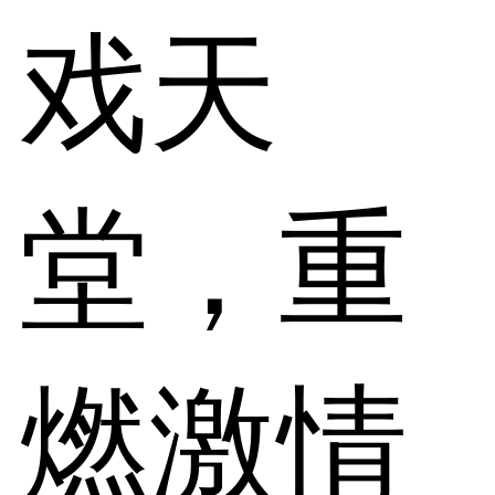
戏天
堂，重
燃激情