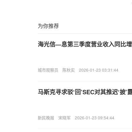
为你推荐
海光信—息第三季度营业收入同比增长
城市观察员
陈秋实
2026-01-23 03:31:44
马斯克寻求驳‘回’SEC对其推迟‘披
新民晚报
宋晓军
2026-01-23 09:54:44