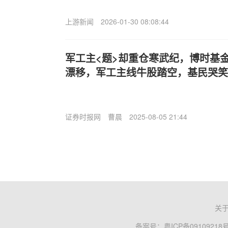
上游新闻
2026-01-30 08:08:44
军工主<题>却重仓寒武纪，博时基
漂移，军工主线牛股踏空，基民哭笑
证券时报网
曹晨
2025-08-05 21:44
关
备案号：
粤ICP备09109218