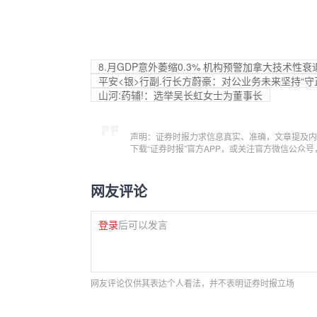
8.月GDP意外萎缩0.3% 机构预警加拿大技术性
平安<银>行副.行长方蔚豪：对公业务未来坚持“
山河:药辅!：选举吴长虹女士为董事长
声明：证券时报力求信息真实、准确，文章提及内
下载“证券时报”官方APP，或关注官方微信公众
网友评论
登录
后可以发言
网友评论仅供其表达个人看法，并不表明证券时报立场